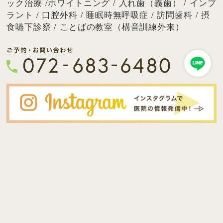
ック治療 /ホワイトニング / 入れ歯（義歯） / インプ
ラント / 口腔外科 / 睡眠時無呼吸症 / 訪問歯科 / 摂
食嚥下診察 / ことばの教室（構音訓練外来）